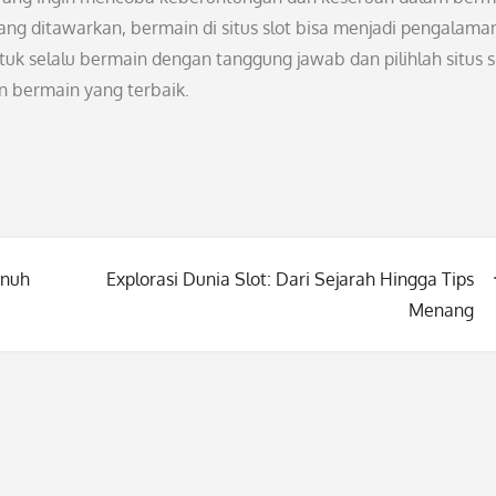
ang ditawarkan, bermain di situs slot bisa menjadi pengalama
k selalu bermain dengan tanggung jawab dan pilihlah situs s
 bermain yang terbaik.
enuh
Explorasi Dunia Slot: Dari Sejarah Hingga Tips
Menang