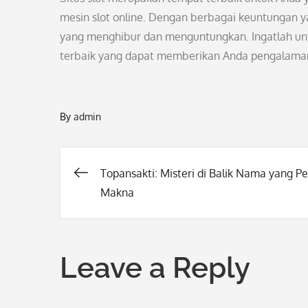
mesin slot online. Dengan berbagai keuntungan y
yang menghibur dan menguntungkan. Ingatlah untu
terbaik yang dapat memberikan Anda pengalaman
By
admin
Topansakti: Misteri di Balik Nama yang P
Post
Makna
navigation
Leave a Reply