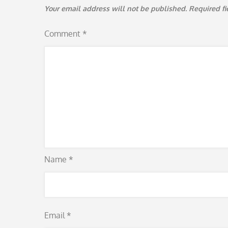
Your email address will not be published.
Required f
Comment
*
Name
*
Email
*