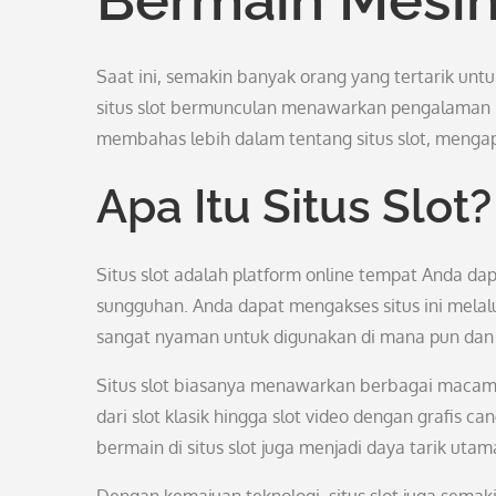
Saat ini, semakin banyak orang yang tertarik untu
situs slot bermunculan menawarkan pengalaman be
membahas lebih dalam tentang situs slot, mengapa
Apa Itu Situs Slot?
Situs slot adalah platform online tempat Anda 
sungguhan. Anda dapat mengakses situs ini mela
sangat nyaman untuk digunakan di mana pun dan
Situs slot biasanya menawarkan berbagai macam
dari slot klasik hingga slot video dengan grafis ca
bermain di situs slot juga menjadi daya tarik uta