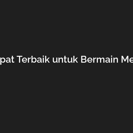
mpat Terbaik untuk Bermain Me