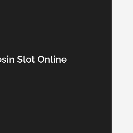
sin Slot Online