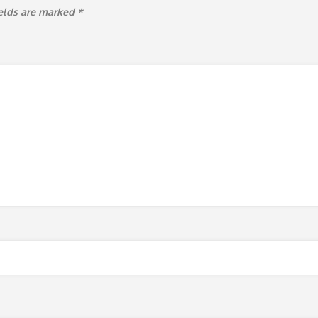
ields are marked
*