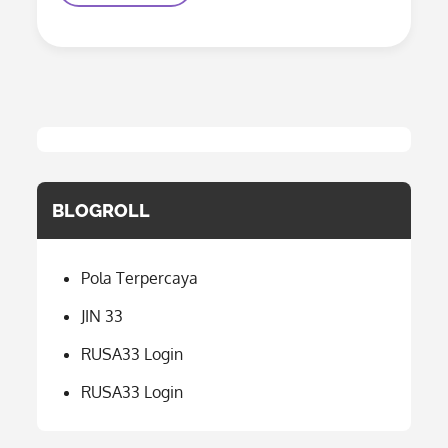
Slot:
Tempat
Terbaik
Untuk
Bermain
Mesin
Slot
Online
BLOGROLL
Pola Terpercaya
JIN 33
RUSA33 Login
RUSA33 Login