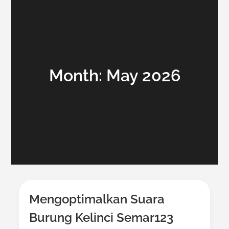
Month:
May 2026
Mengoptimalkan Suara
Burung Kelinci Semar123