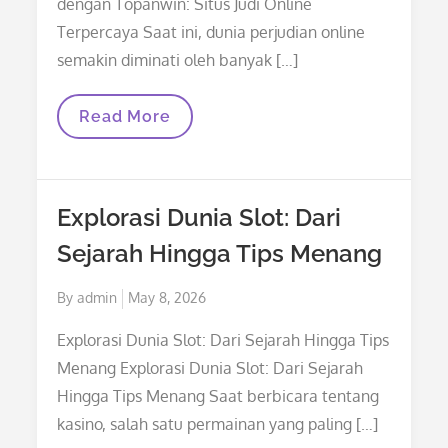
dengan Topanwin: Situs Judi Online
Terpercaya Saat ini, dunia perjudian online
semakin diminati oleh banyak […]
Menjadi
Read More
Pemenang
Dengan
Topanwin:
Situs
Judi
Explorasi Dunia Slot: Dari
Online
Terpercaya
Sejarah Hingga Tips Menang
Posted
By
admin
May 8, 2026
on
Explorasi Dunia Slot: Dari Sejarah Hingga Tips
Menang Explorasi Dunia Slot: Dari Sejarah
Hingga Tips Menang Saat berbicara tentang
kasino, salah satu permainan yang paling […]