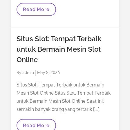
Explorasi
Read More
Dunia
Slot:
Dari
Sejarah
Hingga
Situs Slot: Tempat Terbaik
Tips
Menang
untuk Bermain Mesin Slot
Online
Posted
By
admin
May 8, 2026
on
Situs Slot: Tempat Terbaik untuk Bermain
Mesin Slot Online Situs Slot: Tempat Terbaik
untuk Bermain Mesin Slot Online Saat ini,
semakin banyak orang yang tertarik […]
Situs
Read More