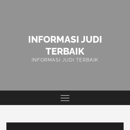
Skip
to
content
INFORMASI JUDI
TERBAIK
INFORMASI JUDI TERBAIK