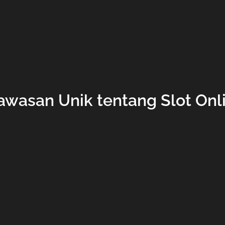
wasan Unik tentang Slot Onl