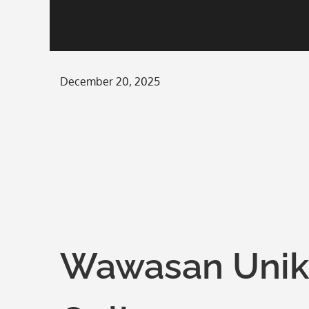
Posted
December 20, 2025
on
Wawasan Unik 