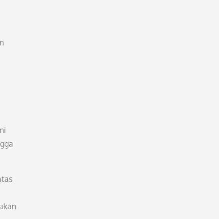
an
mi
ngga
atas
nakan