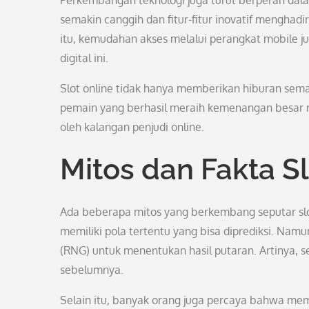
Perkembangan teknologi juga turut berperan dal
semakin canggih dan fitur-fitur inovatif menghad
itu, kemudahan akses melalui perangkat mobile jug
digital ini.
Slot online tidak hanya memberikan hiburan sem
pemain yang berhasil meraih kemenangan besar me
oleh kalangan penjudi online.
Mitos dan Fakta Sl
Ada beberapa mitos yang berkembang seputar slo
memiliki pola tertentu yang bisa diprediksi. Na
(RNG) untuk menentukan hasil putaran. Artinya, s
sebelumnya.
Selain itu, banyak orang juga percaya bahwa mem