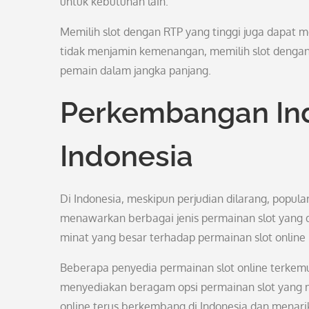
untuk kebutuhan lain.
Memilih slot dengan RTP yang tinggi juga dapa
tidak menjamin kemenangan, memilih slot denga
pemain dalam jangka panjang.
Perkembangan Indu
Indonesia
Di Indonesia, meskipun perjudian dilarang, popular
menawarkan berbagai jenis permainan slot yang d
minat yang besar terhadap permainan slot online m
Beberapa penyedia permainan slot online terkem
menyediakan beragam opsi permainan slot yang me
online terus berkembang di Indonesia dan menari