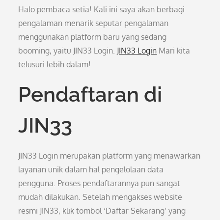
Halo pembaca setia! Kali ini saya akan berbagi
pengalaman menarik seputar pengalaman
menggunakan platform baru yang sedang
booming, yaitu JIN33 Login.
JIN33 Login
Mari kita
telusuri lebih dalam!
Pendaftaran di
JIN33
JIN33 Login merupakan platform yang menawarkan
layanan unik dalam hal pengelolaan data
pengguna. Proses pendaftarannya pun sangat
mudah dilakukan. Setelah mengakses website
resmi JIN33, klik tombol ‘Daftar Sekarang’ yang