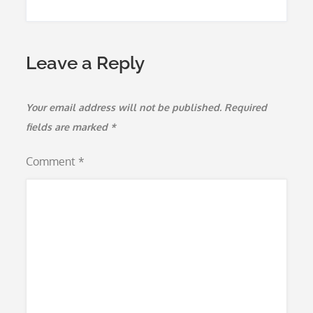
Leave a Reply
Your email address will not be published.
Required
fields are marked
*
Comment
*