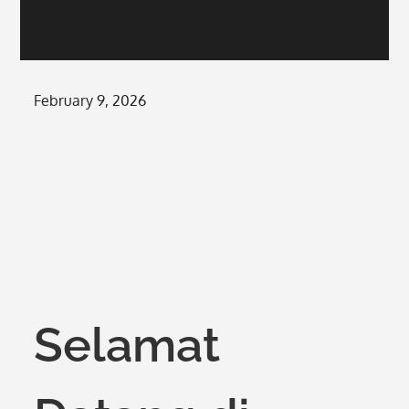
Posted
February 9, 2026
on
Selamat