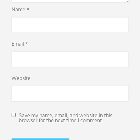
Name
*
Email
*
Website
Save my name, email, and website in this
browser for the next time I comment.