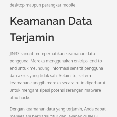
desktop maupun perangkat mobile.
Keamanan Data
Terjamin
JIN33 sangat memperhatikan keamanan data
pengguna. Mereka menggunakan enkripsi end-to-
end untuk melindungi informasi sensitif pengguna
dari akses yang tidak sah. Selain itu, sistem
keamanan canggih mereka secara rutin diperbarui
untuk mengantisipasi potensi serangan malware
atau hacker.
Dengan keamanan data yang terjamin, Anda dapat
menjelajahi berbagai fitur dan layanan di JIN33