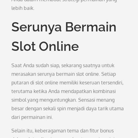
lebih baik.
Serunya Bermain
Slot Online
Saat Anda sudah siap, sekarang saatnya untuk
merasakan serunya bermain slot online. Setiap
putaran di slot online memiliki keseruan tersendiri,
terutama ketika Anda mendapatkan kombinasi
simbol yang menguntungkan. Sensasi menang
besar dengan sekali spin menjadi daya tarik utama
dari permainan ini.
Selain itu, keberagaman tema dan fitur bonus