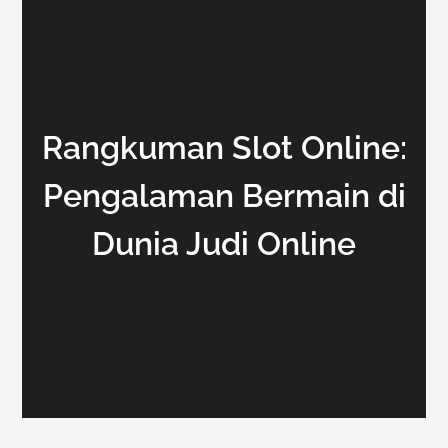
Rangkuman Slot Online:
Pengalaman Bermain di
Dunia Judi Online