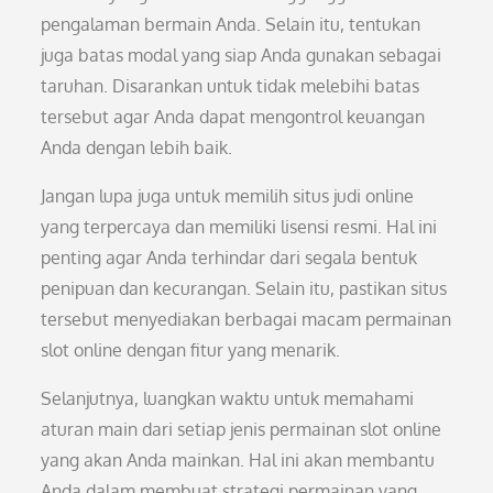
pengalaman bermain Anda. Selain itu, tentukan
juga batas modal yang siap Anda gunakan sebagai
taruhan. Disarankan untuk tidak melebihi batas
tersebut agar Anda dapat mengontrol keuangan
Anda dengan lebih baik.
Jangan lupa juga untuk memilih situs judi online
yang terpercaya dan memiliki lisensi resmi. Hal ini
penting agar Anda terhindar dari segala bentuk
penipuan dan kecurangan. Selain itu, pastikan situs
tersebut menyediakan berbagai macam permainan
slot online dengan fitur yang menarik.
Selanjutnya, luangkan waktu untuk memahami
aturan main dari setiap jenis permainan slot online
yang akan Anda mainkan. Hal ini akan membantu
Anda dalam membuat strategi permainan yang