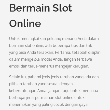
Bermain Slot
Online
Untuk meningkatkan peluang menang Anda dalam
bermain slot online, ada beberapa tips dan trik
yang bisa Anda terapkan. Pertama, tetaplah disiplin
dalam mengelola modal Anda. Jangan terbawa
emosi dan terus-menerus mengejar kerugian.
Selain itu, pahami jenis-jenis taruhan yang ada dan
pilihlah taruhan yang sesuai dengan
keberuntungan Anda. Jangan ragu untuk mencoba
berbagai jenis permainan slot online untuk
menemukan yang paling cocok dengan gaya