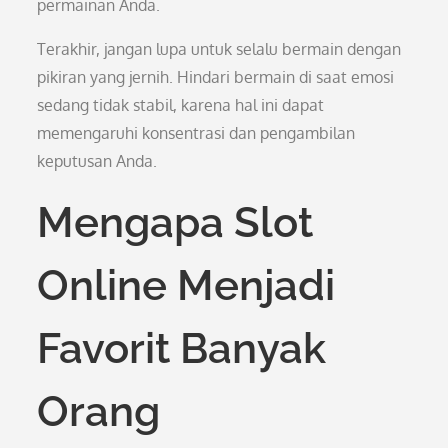
permainan Anda.
Terakhir, jangan lupa untuk selalu bermain dengan
pikiran yang jernih. Hindari bermain di saat emosi
sedang tidak stabil, karena hal ini dapat
memengaruhi konsentrasi dan pengambilan
keputusan Anda.
Mengapa Slot
Online Menjadi
Favorit Banyak
Orang