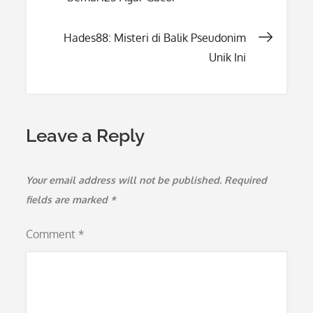
navigation
Hades88: Misteri di Balik Pseudonim
Unik Ini
Leave a Reply
Your email address will not be published.
Required
fields are marked
*
Comment
*