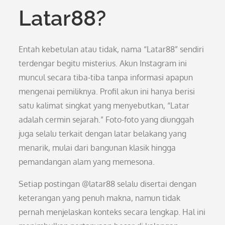
Latar88?
Entah kebetulan atau tidak, nama “Latar88” sendiri
terdengar begitu misterius. Akun Instagram ini
muncul secara tiba-tiba tanpa informasi apapun
mengenai pemiliknya. Profil akun ini hanya berisi
satu kalimat singkat yang menyebutkan, “Latar
adalah cermin sejarah.” Foto-foto yang diunggah
juga selalu terkait dengan latar belakang yang
menarik, mulai dari bangunan klasik hingga
pemandangan alam yang memesona.
Setiap postingan @latar88 selalu disertai dengan
keterangan yang penuh makna, namun tidak
pernah menjelaskan konteks secara lengkap. Hal ini