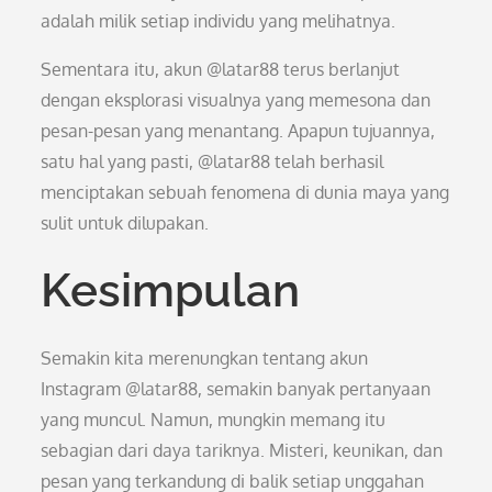
adalah milik setiap individu yang melihatnya.
Sementara itu, akun @latar88 terus berlanjut
dengan eksplorasi visualnya yang memesona dan
pesan-pesan yang menantang. Apapun tujuannya,
satu hal yang pasti, @latar88 telah berhasil
menciptakan sebuah fenomena di dunia maya yang
sulit untuk dilupakan.
Kesimpulan
Semakin kita merenungkan tentang akun
Instagram @latar88, semakin banyak pertanyaan
yang muncul. Namun, mungkin memang itu
sebagian dari daya tariknya. Misteri, keunikan, dan
pesan yang terkandung di balik setiap unggahan