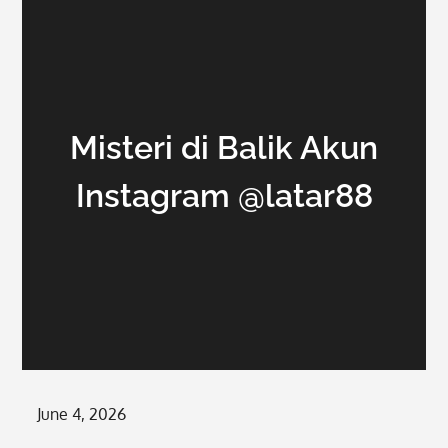
Misteri di Balik Akun
Instagram @latar88
Posted
June 4, 2026
on