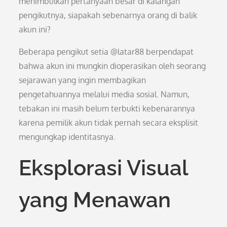
menimbulkan pertanyaan besar di kalangan
pengikutnya, siapakah sebenarnya orang di balik
akun ini?
Beberapa pengikut setia @latar88 berpendapat
bahwa akun ini mungkin dioperasikan oleh seorang
sejarawan yang ingin membagikan
pengetahuannya melalui media sosial. Namun,
tebakan ini masih belum terbukti kebenarannya
karena pemilik akun tidak pernah secara eksplisit
mengungkap identitasnya.
Eksplorasi Visual
yang Menawan