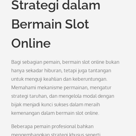
Strategi dalam
Bermain Slot
Online
Bagi sebagian pemain, bermain slot online bukan
hanya sekadar hiburan, tetapi juga tantangan
untuk menguji keahlian dan keberuntungan.
Memahami mekanisme permainan, mengatur
strategi taruhan, dan mengelola modal dengan
bijak menjadi kunci sukses dalam meraih
kemenangan dalam bermain slot online.
Beberapa pemain profesional bahkan
mengembangkan strategi khusus seperti