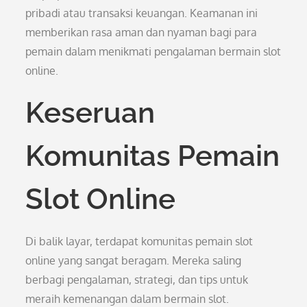
pribadi atau transaksi keuangan. Keamanan ini
memberikan rasa aman dan nyaman bagi para
pemain dalam menikmati pengalaman bermain slot
online.
Keseruan
Komunitas Pemain
Slot Online
Di balik layar, terdapat komunitas pemain slot
online yang sangat beragam. Mereka saling
berbagi pengalaman, strategi, dan tips untuk
meraih kemenangan dalam bermain slot.