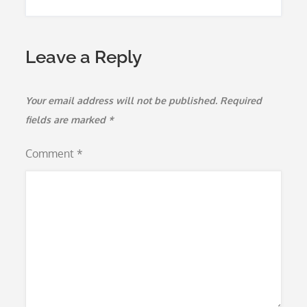
Leave a Reply
Your email address will not be published.
Required
fields are marked
*
Comment
*