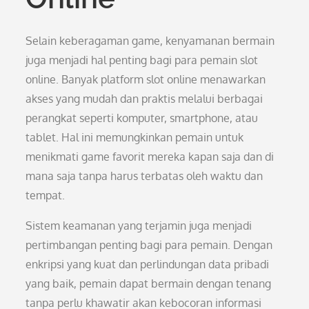
Selain keberagaman game, kenyamanan bermain
juga menjadi hal penting bagi para pemain slot
online. Banyak platform slot online menawarkan
akses yang mudah dan praktis melalui berbagai
perangkat seperti komputer, smartphone, atau
tablet. Hal ini memungkinkan pemain untuk
menikmati game favorit mereka kapan saja dan di
mana saja tanpa harus terbatas oleh waktu dan
tempat.
Sistem keamanan yang terjamin juga menjadi
pertimbangan penting bagi para pemain. Dengan
enkripsi yang kuat dan perlindungan data pribadi
yang baik, pemain dapat bermain dengan tenang
tanpa perlu khawatir akan kebocoran informasi