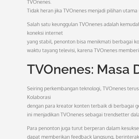
TVOnenes.
Tidak heran jika TVOnenes menjadi pilihan utam
Salah satu keunggulan TVOnenes adalah kemuda
koneksi internet
yang stabil, penonton bisa menikmati berbagai k
waktu tayang televisi, karena TVOnenes memberi
TVOnenes: Masa D
Seiring perkembangan teknologi, TVOnenes terus
Kolaborasi
dengan para kreator konten terbaik di berbagai 
ini menjadikan TVOnenes sebagai trendsetter dala
Para penonton juga turut berperan dalam kesukses
dapat memberikan feedback langsung, berinterak