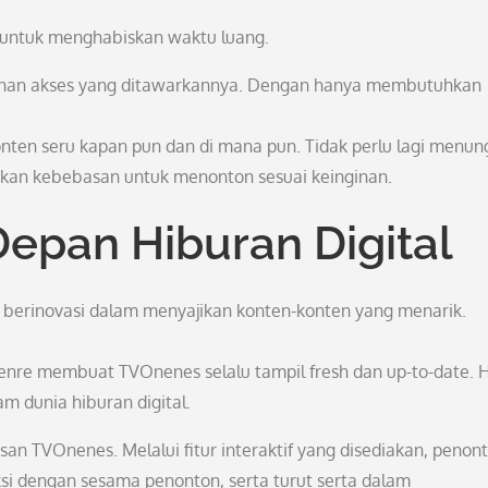
a untuk menghabiskan waktu luang.
han akses yang ditawarkannya. Dengan hanya membutuhkan
onten seru kapan pun dan di mana pun. Tidak perlu lagi menu
kan kebebasan untuk menonton sesuai keinginan.
epan Hiburan Digital
 berinovasi dalam menyajikan konten-konten yang menarik.
genre membuat TVOnenes selalu tampil fresh dan up-to-date. 
m dunia hiburan digital.
an TVOnenes. Melalui fitur interaktif yang disediakan, penon
si dengan sesama penonton, serta turut serta dalam