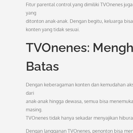
Fitur parental control yang dimiliki TVOnenes j
yang
ditonton anak-anak. Dengan begitu, keluarga bi
konten yang tidak sesuai.
TVOnenes: Mengha
Batas
Dengan keberagaman konten dan kemudahan akse
dari
anak-anak hingga dewasa, semua bisa menemukan
masing.
TVOnenes tidak hanya sekadar menyajikan hiburan
Dengan langganan TVOnenes, penonton bisa menik