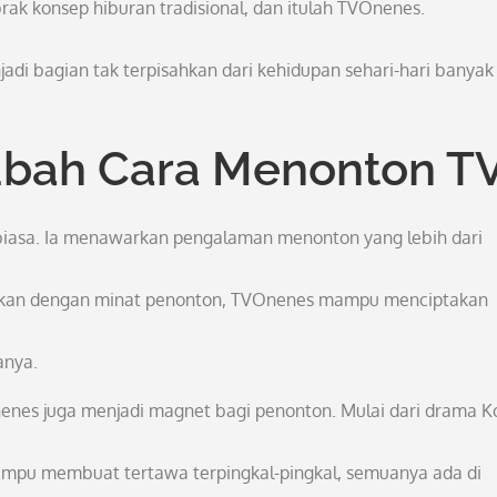
k konsep hiburan tradisional, dan itulah TVOnenes.
adi bagian tak terpisahkan dari kehidupan sehari-hari banyak
bah Cara Menonton T
biasa. Ia menawarkan pengalaman menonton yang lebih dari
ikan dengan minat penonton, TVOnenes mampu menciptakan
anya.
nes juga menjadi magnet bagi penonton. Mulai dari drama K
ampu membuat tertawa terpingkal-pingkal, semuanya ada di