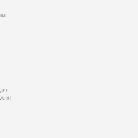
asa
ngan
Mulai