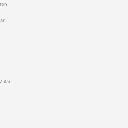
nten
kan
Mulai