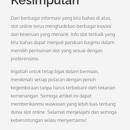
Kesimpulan
Dari berbagai informasi yang kita bahas di atas,
slot online terus menghadirkan berbagai inovasi
dan keseruan yang menarik. Info slot terbaik yang
kita bahas dapat menjadi panduan bagimu dalam
memilih permainan slot yang sesuai dengan
preferensimu.
Ingatlah untuk tetap bijak dalam bermain,
menikmati setiap putaran dengan penuh
kegembiraan tanpa harus terbebani oleh tekanan
kemenangan. Semoga artikel ini dapat
memberikanmu wawasan yang lebih luas tentang
dunia slot online. Selamat menjelajahi dan semoga
keberuntungan selalu menyertaimu!