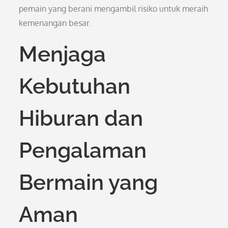
pemain yang berani mengambil risiko untuk meraih
kemenangan besar.
Menjaga
Kebutuhan
Hiburan dan
Pengalaman
Bermain yang
Aman