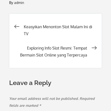
By
admin
Post
Keasyikan Menonton Slot Malam Ini di
TV
navigation
Exploring Info Slot Resmi: Tempat
Bermain Slot Online yang Terpercaya
Leave a Reply
Your email address will not be published.
Required
fields are marked
*