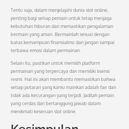
Tentu saja, dalam menjelajahi dunia slot online,
penting bagi setiap pemain untuk tetap menjaga
kebutuhan hiburan dan memastikan pengalaman
bermain yang aman. Bermainlah sesuai dengan
batas kemampuan finansialmu dan jangan sampai
terbawa emosi dalam permainan.
Selain itu, pastikan untuk memilih platform
permainan yang terpercaya dan memiliki lisensi
resmi. Hal ini akan membantu memastikan bahwa
setiap putaran yang kamu mainkan adalah fair dan
tidak ada kecurangan yang terjadi. Jadilah pemain
yang cerdas dan bertanggung jawab dalam
menikmati keseruan slot online.