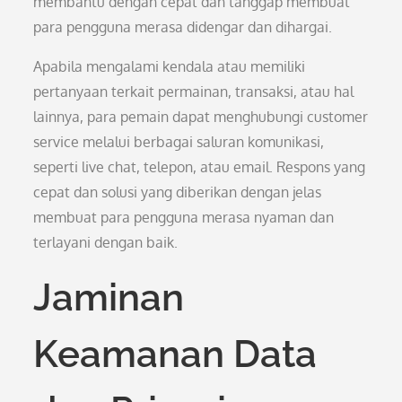
membantu dengan cepat dan tanggap membuat
para pengguna merasa didengar dan dihargai.
Apabila mengalami kendala atau memiliki
pertanyaan terkait permainan, transaksi, atau hal
lainnya, para pemain dapat menghubungi customer
service melalui berbagai saluran komunikasi,
seperti live chat, telepon, atau email. Respons yang
cepat dan solusi yang diberikan dengan jelas
membuat para pengguna merasa nyaman dan
terlayani dengan baik.
Jaminan
Keamanan Data