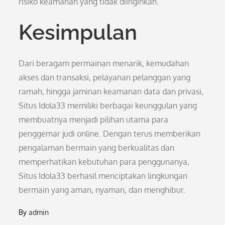
risiko keamanan yang tidak diinginkan.
Kesimpulan
Dari beragam permainan menarik, kemudahan
akses dan transaksi, pelayanan pelanggan yang
ramah, hingga jaminan keamanan data dan privasi,
Situs Idola33 memiliki berbagai keunggulan yang
membuatnya menjadi pilihan utama para
penggemar judi online. Dengan terus memberikan
pengalaman bermain yang berkualitas dan
memperhatikan kebutuhan para penggunanya,
Situs Idola33 berhasil menciptakan lingkungan
bermain yang aman, nyaman, dan menghibur.
By
admin