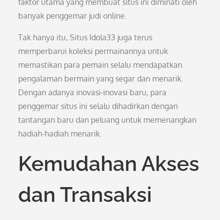
faktor utama yang membuat situs ini diminati oleh
banyak penggemar judi online.
Tak hanya itu, Situs Idola33 juga terus
memperbarui koleksi permainannya untuk
memastikan para pemain selalu mendapatkan
pengalaman bermain yang segar dan menarik.
Dengan adanya inovasi-inovasi baru, para
penggemar situs ini selalu dihadirkan dengan
tantangan baru dan peluang untuk memenangkan
hadiah-hadiah menarik.
Kemudahan Akses
dan Transaksi