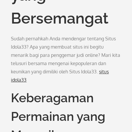
Bersemangat
Sudah pernahkah Anda mendengar tentang Situs
Idola33? Apa yang membuat situs ini begitu
menarik bagi para penggemar judi online? Mari kita
telusuri bersama mengenai kepopuleran dan
keunikan yang dimiliki oleh Situs Idola33.
situs
idola33
Keberagaman
Permainan yang