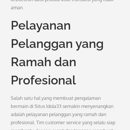
aman.
Pelayanan
Pelanggan yang
Ramah dan
Profesional
Salah satu hal yang membuat pengalaman
bermain di Situs Idola33 semakin menyenangkan
adalah pelayanan pelanggan yang ramah dan
profesional. Tim customer service yang selalu siap