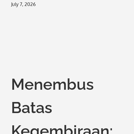
Posted
July 7, 2026
on
Menembus
Batas
Kegembiraan: