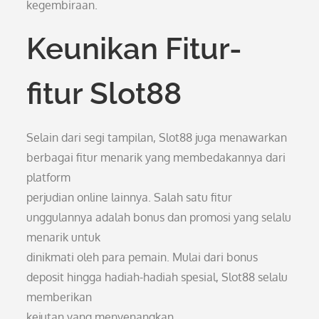
kegembiraan.
Keunikan Fitur-
fitur Slot88
Selain dari segi tampilan, Slot88 juga menawarkan
berbagai fitur menarik yang membedakannya dari
platform
perjudian online lainnya. Salah satu fitur
unggulannya adalah bonus dan promosi yang selalu
menarik untuk
dinikmati oleh para pemain. Mulai dari bonus
deposit hingga hadiah-hadiah spesial, Slot88 selalu
memberikan
kejutan yang menyenangkan.