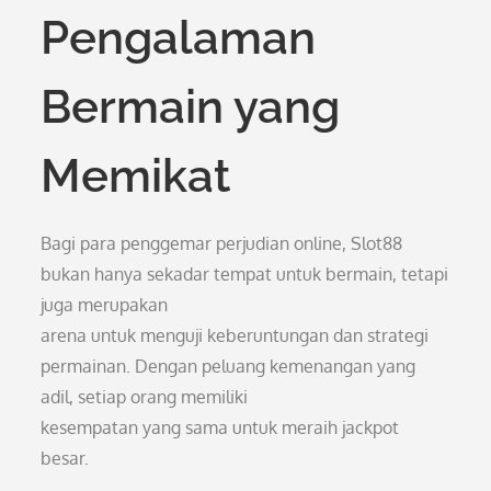
Pengalaman
Bermain yang
Memikat
Bagi para penggemar perjudian online, Slot88
bukan hanya sekadar tempat untuk bermain, tetapi
juga merupakan
arena untuk menguji keberuntungan dan strategi
permainan. Dengan peluang kemenangan yang
adil, setiap orang memiliki
kesempatan yang sama untuk meraih jackpot
besar.