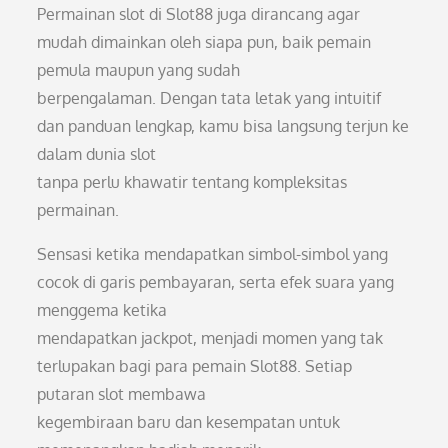
Permainan slot di Slot88 juga dirancang agar
mudah dimainkan oleh siapa pun, baik pemain
pemula maupun yang sudah
berpengalaman. Dengan tata letak yang intuitif
dan panduan lengkap, kamu bisa langsung terjun ke
dalam dunia slot
tanpa perlu khawatir tentang kompleksitas
permainan.
Sensasi ketika mendapatkan simbol-simbol yang
cocok di garis pembayaran, serta efek suara yang
menggema ketika
mendapatkan jackpot, menjadi momen yang tak
terlupakan bagi para pemain Slot88. Setiap
putaran slot membawa
kegembiraan baru dan kesempatan untuk