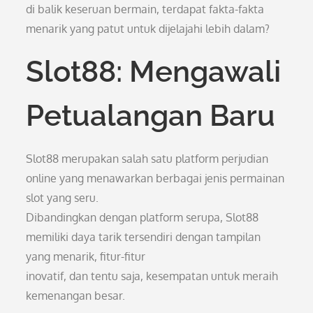
di balik keseruan bermain, terdapat fakta-fakta
menarik yang patut untuk dijelajahi lebih dalam?
Slot88: Mengawali
Petualangan Baru
Slot88 merupakan salah satu platform perjudian
online yang menawarkan berbagai jenis permainan
slot yang seru.
Dibandingkan dengan platform serupa, Slot88
memiliki daya tarik tersendiri dengan tampilan
yang menarik, fitur-fitur
inovatif, dan tentu saja, kesempatan untuk meraih
kemenangan besar.