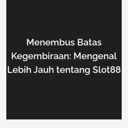
Menembus Batas
Kegembiraan: Mengenal
Lebih Jauh tentang Slot88