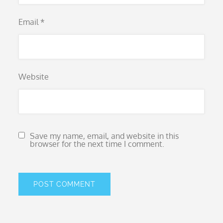
Email
*
Website
Save my name, email, and website in this
browser for the next time I comment.