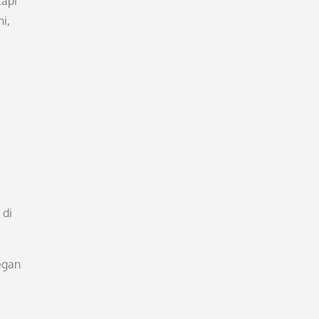
tapi
ni,
 di
egan