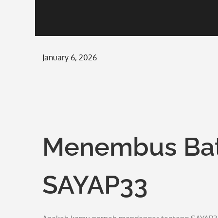
Posted
January 6, 2026
on
Menembus Bat
SAYAP33