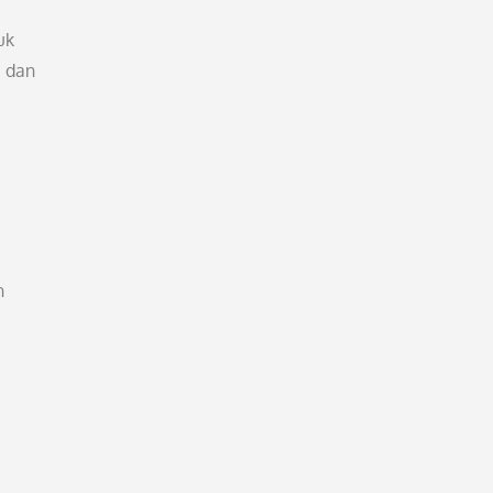
uk
i dan
n