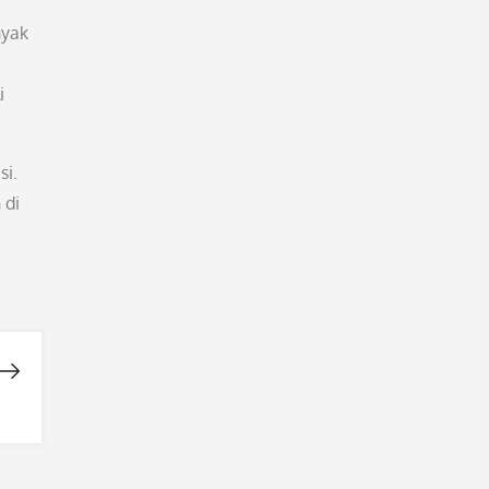
nyak
i
si.
 di