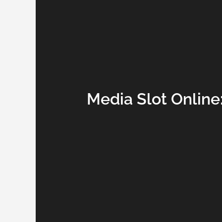
Media Slot Online