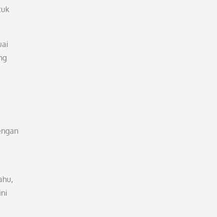
tuk
uai
ng
Dengan
ahu,
ni