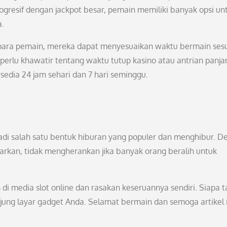
progresif dengan jackpot besar, pemain memiliki banyak opsi un
a.
i para pemain, mereka dapat menyesuaikan waktu bermain ses
 perlu khawatir tentang waktu tutup kasino atau antrian panja
rsedia 24 jam sehari dan 7 hari seminggu.
njadi salah satu bentuk hiburan yang populer dan menghibur. 
kan, tidak mengherankan jika banyak orang beralih untuk
 media slot online dan rasakan keseruannya sendiri. Siapa t
ung layar gadget Anda. Selamat bermain dan semoga artikel i