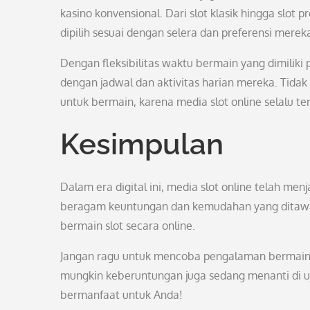
kasino konvensional. Dari slot klasik hingga slot 
dipilih sesuai dengan selera dan preferensi merek
Dengan fleksibilitas waktu bermain yang dimilik
dengan jadwal dan aktivitas harian mereka. Tidak
untuk bermain, karena media slot online selalu te
Kesimpulan
Dalam era digital ini, media slot online telah me
beragam keuntungan dan kemudahan yang ditawar
bermain slot secara online.
Jangan ragu untuk mencoba pengalaman bermain di
mungkin keberuntungan juga sedang menanti di uj
bermanfaat untuk Anda!