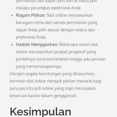
permainan slot kapan pun dan di mana pun
melalui perangkat elektronik Anda.
Ragam Pilihan:
Slot online menawarkan
beragam tema dan variasi permainan yang
dapat Anda pilih sesuai dengan selera dan
preferensi Anda.
Hadiah Menggiurkan:
Beberapa mesin slot
online menawarkan jackpot progresif yang
jumlahnya terus bertambah hingga ada pemain
yang memenangkannya.
Dengan segala keuntungan yang ditawarkan,
bermain slot online menjadi pilihan menarik bagi
para pecinta judi online yang ingin merasakan
keseruan kasino dalam genggaman.
Kesimpulan