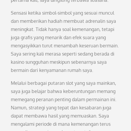
pertama kali, saya langsung terbawa suasana.
Sensasi ketika simbol-simbol yang sesuai muncul
dan memberikan hadiah membuat adrenalin saya
meningkat. Tidak hanya soal kemenangan, tetapi
juga grafis yang menarik dan efek suara yang
mengasyikkan turut menambah keseruan bermain.
Saya sering kali merasa seperti sedang berada di
kasino sungguhan meskipun sebenarnya saya
bermain dari kenyamanan rumah saya.
Melalui berbagai putaran slot yang saya mainkan,
saya juga belajar bahwa keberuntungan memang
memegang peranan penting dalam permainan ini.
Namun, strategi yang tepat dan kesabaran juga
dapat membawa hasil yang memuaskan. Saya
mengalami periode di mana kemenangan terus