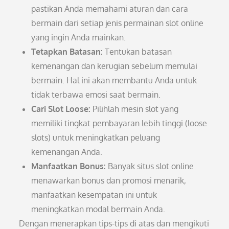
pastikan Anda memahami aturan dan cara
bermain dari setiap jenis permainan slot online
yang ingin Anda mainkan.
Tetapkan Batasan:
Tentukan batasan
kemenangan dan kerugian sebelum memulai
bermain. Hal ini akan membantu Anda untuk
tidak terbawa emosi saat bermain.
Cari Slot Loose:
Pilihlah mesin slot yang
memiliki tingkat pembayaran lebih tinggi (loose
slots) untuk meningkatkan peluang
kemenangan Anda.
Manfaatkan Bonus:
Banyak situs slot online
menawarkan bonus dan promosi menarik,
manfaatkan kesempatan ini untuk
meningkatkan modal bermain Anda.
Dengan menerapkan tips-tips di atas dan mengikuti