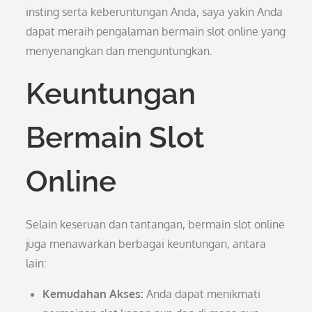
insting serta keberuntungan Anda, saya yakin Anda
dapat meraih pengalaman bermain slot online yang
menyenangkan dan menguntungkan.
Keuntungan
Bermain Slot
Online
Selain keseruan dan tantangan, bermain slot online
juga menawarkan berbagai keuntungan, antara
lain:
Kemudahan Akses:
Anda dapat menikmati