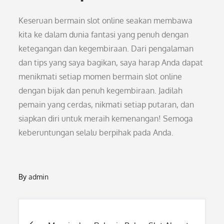
Keseruan bermain slot online seakan membawa
kita ke dalam dunia fantasi yang penuh dengan
ketegangan dan kegembiraan. Dari pengalaman
dan tips yang saya bagikan, saya harap Anda dapat
menikmati setiap momen bermain slot online
dengan bijak dan penuh kegembiraan. Jadilah
pemain yang cerdas, nikmati setiap putaran, dan
siapkan diri untuk meraih kemenangan! Semoga
keberuntungan selalu berpihak pada Anda.
By
admin