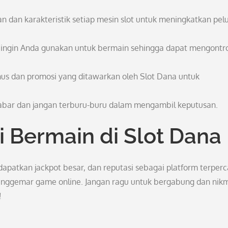
n dan karakteristik setiap mesin slot untuk meningkatkan pel
ingin Anda gunakan untuk bermain sehingga dapat mengontr
s dan promosi yang ditawarkan oleh Slot Dana untuk
bar dan jangan terburu-buru dalam mengambil keputusan.
 Bermain di Slot Dana
patkan jackpot besar, dan reputasi sebagai platform terperc
penggemar game online. Jangan ragu untuk bergabung dan nik
!