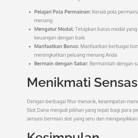
Pelajari Pola Permainan:
Kenali pola permaina
menang.
Mengatur Modal:
Tetapkan batas modal yang 
keuangan dengan baik.
Manfaatkan Bonus:
Manfaatkan berbagai bonu
meningkatkan peluang menang Anda.
Bermain dengan Sabar:
Bermainlah dengan sa
Menikmati Sensasi
Dengan berbagai fitur menarik, kesempatan menda
Slot Dana menjadi pilihan yang tepat bagi para 
sensasi bermain slot yang seru dan mengasyikkan
Kesimpulan