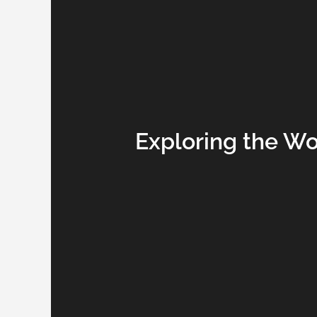
Exploring the Wo