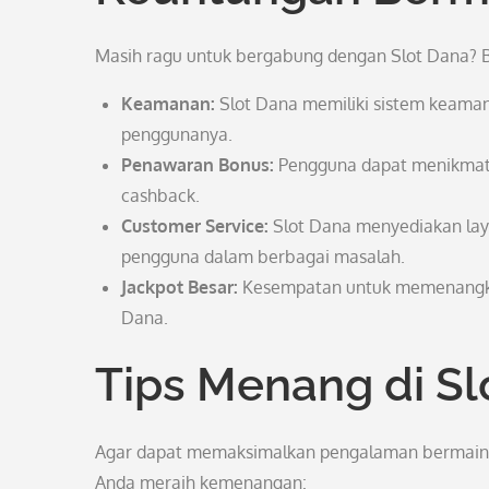
Masih ragu untuk bergabung dengan Slot Dana? Be
Keamanan:
Slot Dana memiliki sistem keaman
penggunanya.
Penawaran Bonus:
Pengguna dapat menikmati
cashback.
Customer Service:
Slot Dana menyediakan lay
pengguna dalam berbagai masalah.
Jackpot Besar:
Kesempatan untuk memenangkan 
Dana.
Tips Menang di Sl
Agar dapat memaksimalkan pengalaman bermain d
Anda meraih kemenangan: