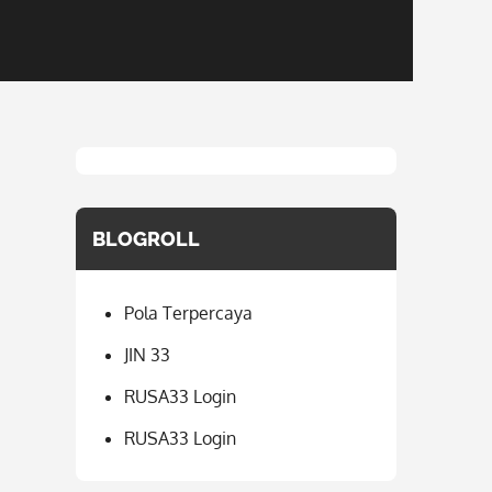
BLOGROLL
Pola Terpercaya
JIN 33
RUSA33 Login
RUSA33 Login