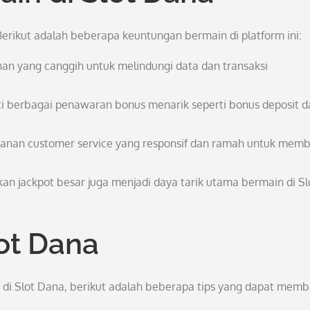
rikut adalah beberapa keuntungan bermain di platform ini:
an yang canggih untuk melindungi data dan transaksi
 berbagai penawaran bonus menarik seperti bonus deposit d
anan customer service yang responsif dan ramah untuk mem
jackpot besar juga menjadi daya tarik utama bermain di Sl
ot Dana
i Slot Dana, berikut adalah beberapa tips yang dapat mem