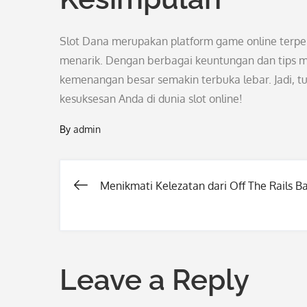
Slot Dana merupakan platform game online terp
menarik. Dengan berbagai keuntungan dan tips 
kemenangan besar semakin terbuka lebar. Jadi, 
kesuksesan Anda di dunia slot online!
By
admin
Menikmati Kelezatan dari Off The Rails B
Post
navigation
Leave a Reply