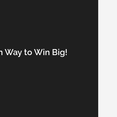
n Way to Win Big!