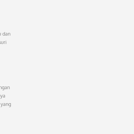
u dan
uri
engan
nya
 yang