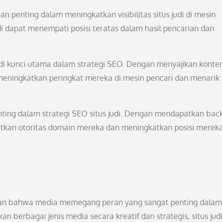
penting dalam meningkatkan visibilitas situs judi di mesin
di dapat menempati posisi teratas dalam hasil pencarian dan
adi kunci utama dalam strategi SEO. Dengan menyajikan konte
at meningkatkan peringkat mereka di mesin pencari dan menarik 
nting dalam strategi SEO situs judi. Dengan mendapatkan back
ingkatkan otoritas domain mereka dan meningkatkan posisi merek
ulkan bahwa media memegang peran yang sangat penting dalam
 berbagai jenis media secara kreatif dan strategis, situs jud