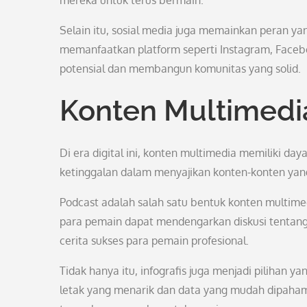
mereka untuk terus bermain.
Selain itu, sosial media juga memainkan peran ya
memanfaatkan platform seperti Instagram, Facebo
potensial dan membangun komunitas yang solid.
Konten Multimedi
Di era digital ini, konten multimedia memiliki day
ketinggalan dalam menyajikan konten-konten yan
Podcast adalah salah satu bentuk konten multimedi
para pemain dapat mendengarkan diskusi tentang s
cerita sukses para pemain profesional.
Tidak hanya itu, infografis juga menjadi pilihan 
letak yang menarik dan data yang mudah dipaha