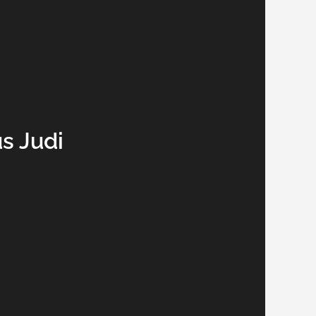
us Judi