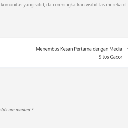
munitas yang solid, dan meningkatkan visibilitas mereka di
Menembus Kesan Pertama dengan Media
Situs Gacor
ields are marked
*