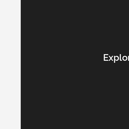
Explor