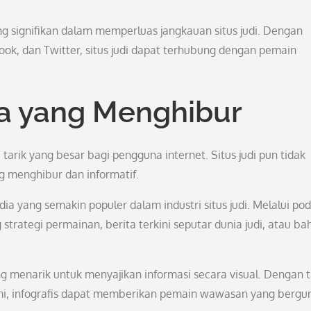
ng signifikan dalam memperluas jangkauan situs judi. Dengan
ok, dan Twitter, situs judi dapat terhubung dengan pemain
a yang Menghibur
a tarik yang besar bagi pengguna internet. Situs judi pun tidak
g menghibur dan informatif.
a yang semakin populer dalam industri situs judi. Melalui pod
trategi permainan, berita terkini seputar dunia judi, atau ba
yang menarik untuk menyajikan informasi secara visual. Dengan 
mi, infografis dapat memberikan pemain wawasan yang bergu