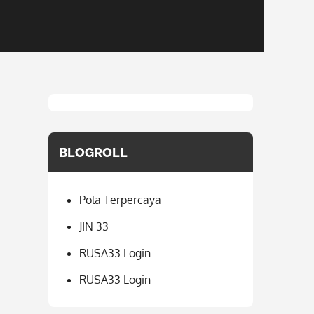
BLOGROLL
Pola Terpercaya
JIN 33
RUSA33 Login
RUSA33 Login