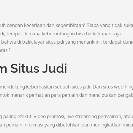
enuh dengan keceriaan dan kegembiraan! Siapa yang tidak suk
udi, tempat di mana keberuntungan bisa hadir kapan saja.
hwa di balik layar situs judi yang menarik ini, terdapat duni
rasi?
 Situs Judi
mendukung keberhasilan sebuah situs judi. Dari situs web hin
untuk menarik perhatian para pemain dan menciptakan penga
g paling efektif. Video promosi, live streaming permainan, ata
kan pemain informasi yang dibutuhkan dan meningkatkan mina