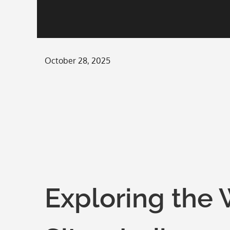
Posted
October 28, 2025
on
Exploring the 