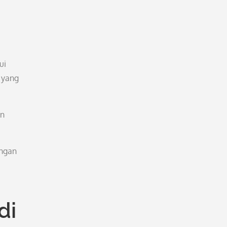
ui
n yang
an
engan
di