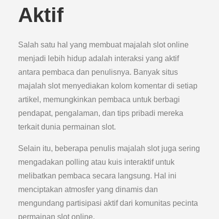
Aktif
Salah satu hal yang membuat majalah slot online
menjadi lebih hidup adalah interaksi yang aktif
antara pembaca dan penulisnya. Banyak situs
majalah slot menyediakan kolom komentar di setiap
artikel, memungkinkan pembaca untuk berbagi
pendapat, pengalaman, dan tips pribadi mereka
terkait dunia permainan slot.
Selain itu, beberapa penulis majalah slot juga sering
mengadakan polling atau kuis interaktif untuk
melibatkan pembaca secara langsung. Hal ini
menciptakan atmosfer yang dinamis dan
mengundang partisipasi aktif dari komunitas pecinta
permainan slot online.