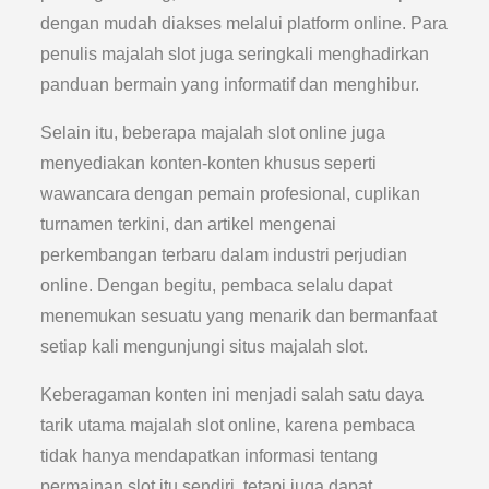
dengan mudah diakses melalui platform online. Para
penulis majalah slot juga seringkali menghadirkan
panduan bermain yang informatif dan menghibur.
Selain itu, beberapa majalah slot online juga
menyediakan konten-konten khusus seperti
wawancara dengan pemain profesional, cuplikan
turnamen terkini, dan artikel mengenai
perkembangan terbaru dalam industri perjudian
online. Dengan begitu, pembaca selalu dapat
menemukan sesuatu yang menarik dan bermanfaat
setiap kali mengunjungi situs majalah slot.
Keberagaman konten ini menjadi salah satu daya
tarik utama majalah slot online, karena pembaca
tidak hanya mendapatkan informasi tentang
permainan slot itu sendiri, tetapi juga dapat