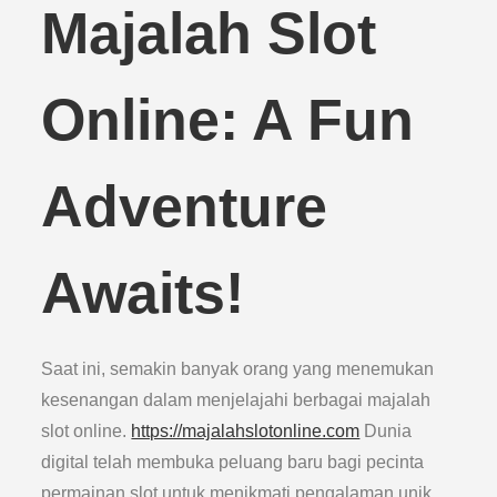
Majalah Slot
Online: A Fun
Adventure
Awaits!
Saat ini, semakin banyak orang yang menemukan
kesenangan dalam menjelajahi berbagai majalah
slot online.
https://majalahslotonline.com
Dunia
digital telah membuka peluang baru bagi pecinta
permainan slot untuk menikmati pengalaman unik