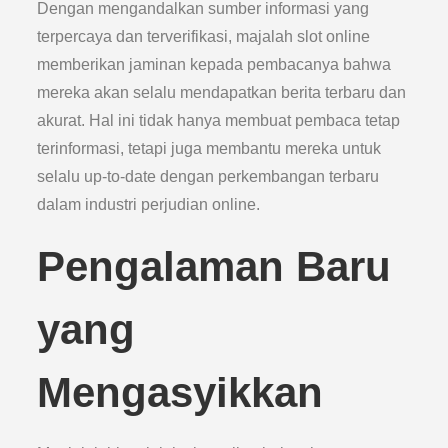
Dengan mengandalkan sumber informasi yang
terpercaya dan terverifikasi, majalah slot online
memberikan jaminan kepada pembacanya bahwa
mereka akan selalu mendapatkan berita terbaru dan
akurat. Hal ini tidak hanya membuat pembaca tetap
terinformasi, tetapi juga membantu mereka untuk
selalu up-to-date dengan perkembangan terbaru
dalam industri perjudian online.
Pengalaman Baru
yang
Mengasyikkan