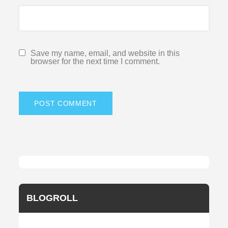
Save my name, email, and website in this
browser for the next time I comment.
BLOGROLL