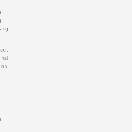
a
g
yang
ecil
 hal
tiap
a