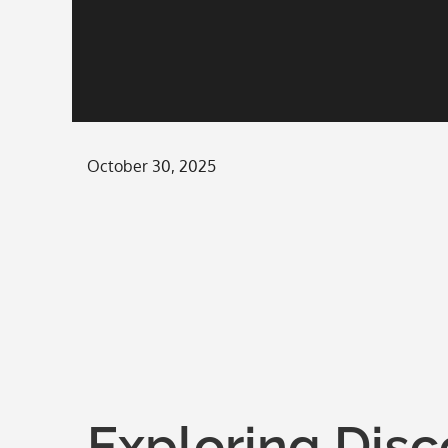
Posted
October 30, 2025
on
Exploring Disc