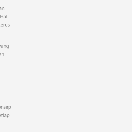
uan
 Hal
terus
 yang
en
konsep
etiap