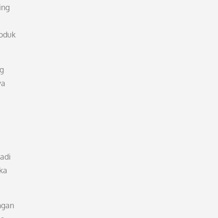
ing
roduk
ng
ya
jadi
ka
ngan