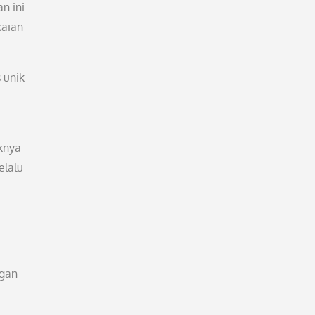
n ini
kaian
 unik
knya
elalu
ngan