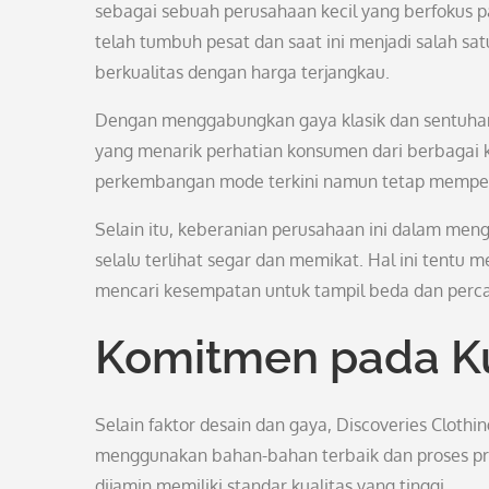
sebagai sebuah perusahaan kecil yang berfokus pad
telah tumbuh pesat dan saat ini menjadi salah sa
berkualitas dengan harga terjangkau.
Dengan menggabungkan gaya klasik dan sentuhan m
yang menarik perhatian konsumen dari berbagai ka
perkembangan mode terkini namun tetap mempert
Selain itu, keberanian perusahaan ini dalam me
selalu terlihat segar dan memikat. Hal ini tentu me
mencari kesempatan untuk tampil beda dan percay
Komitmen pada Ku
Selain faktor desain dan gaya, Discoveries Cloth
menggunakan bahan-bahan terbaik dan proses prod
dijamin memiliki standar kualitas yang tinggi.