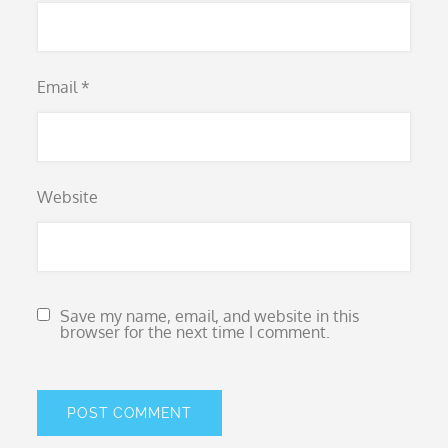
Email
*
Website
Save my name, email, and website in this
browser for the next time I comment.