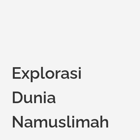
Explorasi
Dunia
Namuslimah