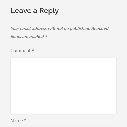
Leave a Reply
Your email address will not be published.
Required
fields are marked
*
Comment
*
Name
*