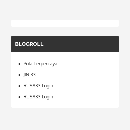
BLOGROLL
Pola Terpercaya
JIN 33
RUSA33 Login
RUSA33 Login