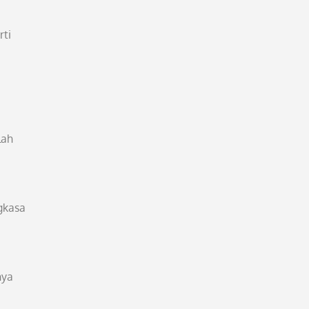
rti
lah
ngkasa
nya