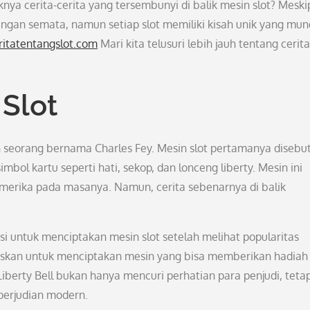
ya cerita-cerita yang tersembunyi di balik mesin slot? Mesk
ngan semata, namun setiap slot memiliki kisah unik yang mun
eritatentangslot.com
Mari kita telusuri lebih jauh tentang cerita
 Slot
h seorang bernama Charles Fey. Mesin slot pertamanya disebu
mbol kartu seperti hati, sekop, dan lonceng liberty. Mesin ini
merika pada masanya. Namun, cerita sebenarnya di balik
si untuk menciptakan mesin slot setelah melihat popularitas
uskan untuk menciptakan mesin yang bisa memberikan hadiah
iberty Bell bukan hanya mencuri perhatian para penjudi, tetap
perjudian modern.