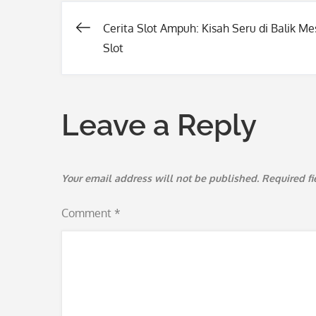
Cerita Slot Ampuh: Kisah Seru di Balik Me
Post
Slot
navigation
Leave a Reply
Your email address will not be published.
Required f
Comment
*