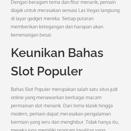
Dengan beragam tema dan fitur menarik, pemain
diajak untuk merasakan sensasi Las Vegas langsung
di layar gadget mereka. Setiap putaran
memberikan ketegangan dan harapan akan
kemenangan besar.
Keunikan Bahas
Slot Populer
Bahas Slot Populer merupakan salah satu situs judi
online yang menawarkan berbagai macam
permainan slot menarik. Dari tema klasik hingga
modern, pemain dapat merasakan pengalaman
bermain yang seru dan menghibur. Tidak hanya itu,
mereka juga memiliki program loyalitas yang