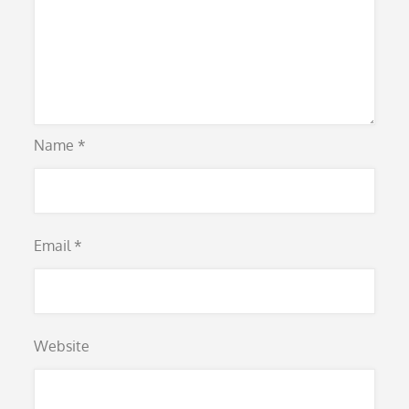
Name
*
Email
*
Website