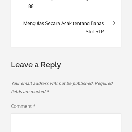
88
navigation
Mengulas Secara Acak tentang Bahas
Slot RTP
Leave a Reply
Your email address will not be published.
Required
fields are marked
*
Comment
*