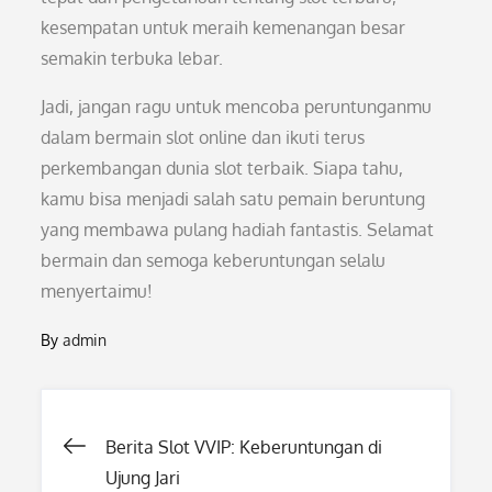
kesempatan untuk meraih kemenangan besar
semakin terbuka lebar.
Jadi, jangan ragu untuk mencoba peruntunganmu
dalam bermain slot online dan ikuti terus
perkembangan dunia slot terbaik. Siapa tahu,
kamu bisa menjadi salah satu pemain beruntung
yang membawa pulang hadiah fantastis. Selamat
bermain dan semoga keberuntungan selalu
menyertaimu!
By
admin
Post
Berita Slot VVIP: Keberuntungan di
Ujung Jari