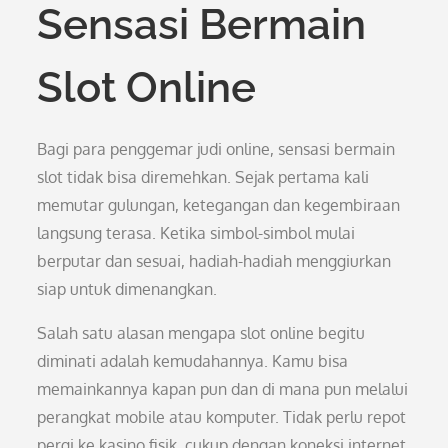
Sensasi Bermain
Slot Online
Bagi para penggemar judi online, sensasi bermain
slot tidak bisa diremehkan. Sejak pertama kali
memutar gulungan, ketegangan dan kegembiraan
langsung terasa. Ketika simbol-simbol mulai
berputar dan sesuai, hadiah-hadiah menggiurkan
siap untuk dimenangkan.
Salah satu alasan mengapa slot online begitu
diminati adalah kemudahannya. Kamu bisa
memainkannya kapan pun dan di mana pun melalui
perangkat mobile atau komputer. Tidak perlu repot
pergi ke kasino fisik, cukup dengan koneksi internet,