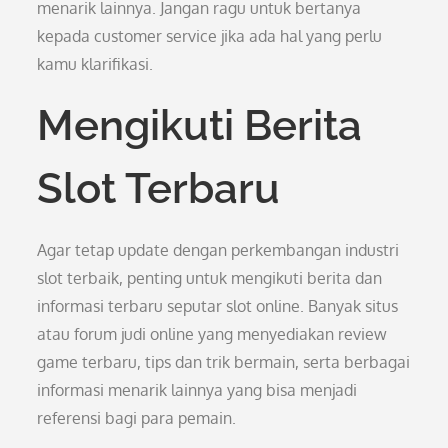
menarik lainnya. Jangan ragu untuk bertanya
kepada customer service jika ada hal yang perlu
kamu klarifikasi.
Mengikuti Berita
Slot Terbaru
Agar tetap update dengan perkembangan industri
slot terbaik, penting untuk mengikuti berita dan
informasi terbaru seputar slot online. Banyak situs
atau forum judi online yang menyediakan review
game terbaru, tips dan trik bermain, serta berbagai
informasi menarik lainnya yang bisa menjadi
referensi bagi para pemain.