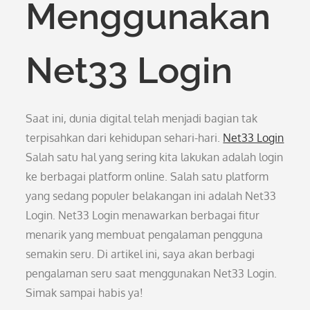
Menggunakan
Net33 Login
Saat ini, dunia digital telah menjadi bagian tak
terpisahkan dari kehidupan sehari-hari.
Net33 Login
Salah satu hal yang sering kita lakukan adalah login
ke berbagai platform online. Salah satu platform
yang sedang populer belakangan ini adalah Net33
Login. Net33 Login menawarkan berbagai fitur
menarik yang membuat pengalaman pengguna
semakin seru. Di artikel ini, saya akan berbagi
pengalaman seru saat menggunakan Net33 Login.
Simak sampai habis ya!