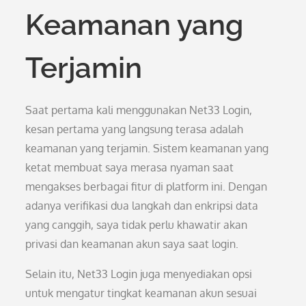
Keamanan yang
Terjamin
Saat pertama kali menggunakan Net33 Login,
kesan pertama yang langsung terasa adalah
keamanan yang terjamin. Sistem keamanan yang
ketat membuat saya merasa nyaman saat
mengakses berbagai fitur di platform ini. Dengan
adanya verifikasi dua langkah dan enkripsi data
yang canggih, saya tidak perlu khawatir akan
privasi dan keamanan akun saya saat login.
Selain itu, Net33 Login juga menyediakan opsi
untuk mengatur tingkat keamanan akun sesuai