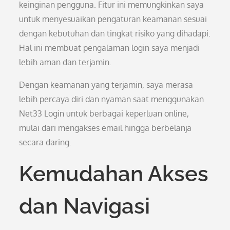
keinginan pengguna. Fitur ini memungkinkan saya
untuk menyesuaikan pengaturan keamanan sesuai
dengan kebutuhan dan tingkat risiko yang dihadapi.
Hal ini membuat pengalaman login saya menjadi
lebih aman dan terjamin.
Dengan keamanan yang terjamin, saya merasa
lebih percaya diri dan nyaman saat menggunakan
Net33 Login untuk berbagai keperluan online,
mulai dari mengakses email hingga berbelanja
secara daring.
Kemudahan Akses
dan Navigasi