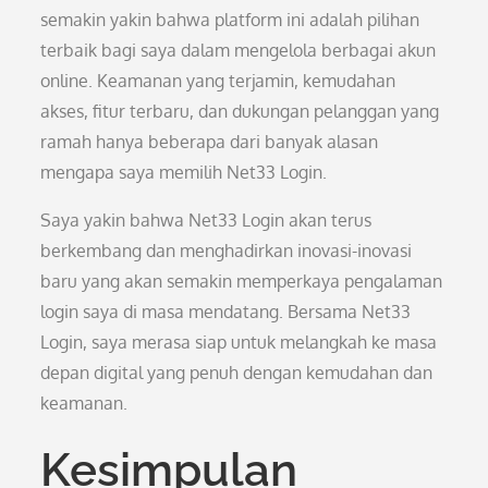
semakin yakin bahwa platform ini adalah pilihan
terbaik bagi saya dalam mengelola berbagai akun
online. Keamanan yang terjamin, kemudahan
akses, fitur terbaru, dan dukungan pelanggan yang
ramah hanya beberapa dari banyak alasan
mengapa saya memilih Net33 Login.
Saya yakin bahwa Net33 Login akan terus
berkembang dan menghadirkan inovasi-inovasi
baru yang akan semakin memperkaya pengalaman
login saya di masa mendatang. Bersama Net33
Login, saya merasa siap untuk melangkah ke masa
depan digital yang penuh dengan kemudahan dan
keamanan.
Kesimpulan