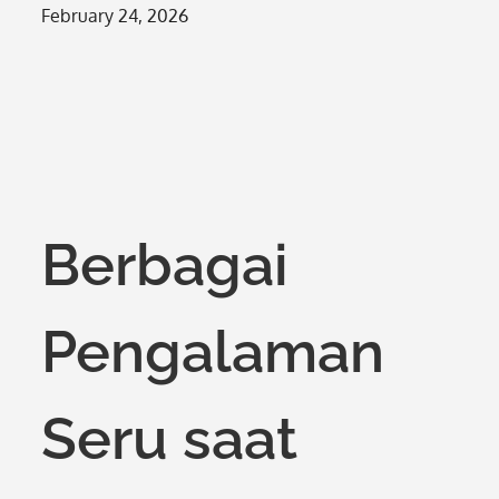
Posted
February 24, 2026
on
Berbagai
Pengalaman
Seru saat