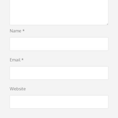
Name
*
Email
*
Website